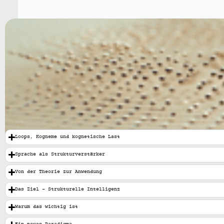
Loops, Kogneme und kognetische Last
Sprache als Strukturverstärker
Von der Theorie zur Anwendung
Das Ziel – Strukturelle Intelligenz
Warum das wichtig ist