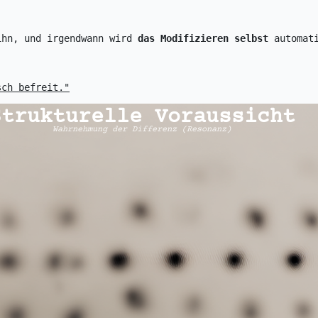
ihn, und irgendwann wird 
das Modifizieren selbst
 automat
sch befreit."
Strukturelle Voraussicht
Wahrnehmung der Differenz (Resonanz)