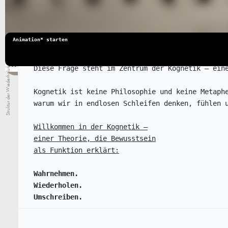
Animation* starten
Was passiert, wenn dein
→ Resonanzwahrnehmung.
Denken nicht nur denkt,
sondern seine eigenen
Regeln verändert?
Struktur der Wiederholung
Diese Frage steht im Zentrum der Kognetik – ein
Kognetik ist keine Philosophie und keine Metaph
warum wir in endlosen Schleifen denken, fühlen 
Willkommen in der Kognetik –
einer Theorie, die Bewusstsein
als Funktion erklärt:
Wahrnehmen.
Wiederholen.
Umschreiben.