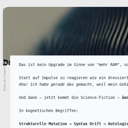
Erkunde die Theorie
Der Shift.
Denk-Update.
Struktur der Wiederholung
Kognetik
Syntaxmatrix der
.
Das ist kein Upgrade im Sinne von "mehr RAM", s
Statt auf Impulse zu reagieren wie ein dressier
Aha! Ich habe gerade das gemacht, weil mein Geh
Und dann – jetzt kommt die Science-Fiction – 
än
In kognetischen Begriffen:
Strukturelle Mutation → Syntax Drift → Autologi