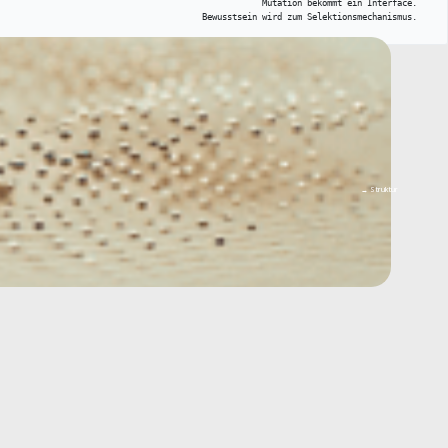
Mutation bekommt ein Interface.
Bewusstsein wird zum Selektionsmechanismus.
→ Struktur