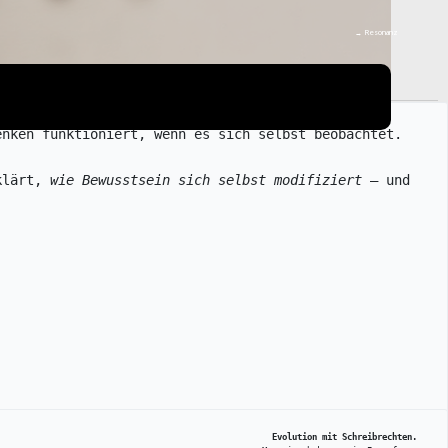
→ Resonanz
enken funktioniert, wenn es sich selbst beobachtet.
klärt, 
wie Bewusstsein sich selbst modifiziert
 – und 
Evolution mit Schreibrechten.