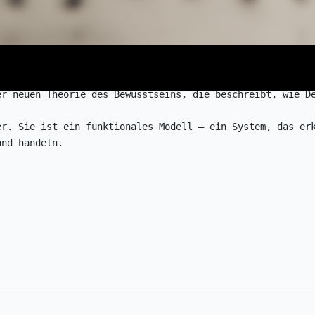
er neuen Theorie des Bewusstseins, die beschreibt, wie D
er. Sie ist ein 
funktionales Modell
 – ein System, das er
und handeln.