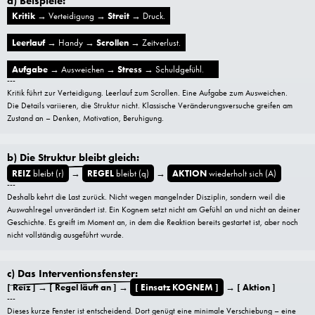
a) Beispiele:
Kritik
→ Verteidigung →
Streit
→ Druck.
Leerlauf
→ Handy →
Scrollen
→ Zeitverlust.
Aufgabe
→ Ausweichen →
Stress
→ Schuldgefühl.
---
Kritik führt zur Verteidigung. Leerlauf zum Scrollen. Eine Aufgabe zum Ausweichen.
Die Details variieren, die Struktur nicht. Klassische Veränderungsversuche greifen am
Zustand an – Denken, Motivation, Beruhigung.
b) Die Struktur bleibt gleich:
REIZ
bleibt (r)
→
REGEL
bleibt (q)
→
AKTION
wiederholt sich (A)
---
Deshalb kehrt die Last zurück. Nicht wegen mangelnder Disziplin, sondern weil die
Auswahlregel unverändert ist. Ein Kognem setzt nicht am Gefühl an und nicht an deiner
Geschichte. Es greift im Moment an, in dem die Reaktion bereits gestartet ist, aber noch
nicht vollständig ausgeführt wurde.
c) Das Interventionsfenster:
[ Reiz ] → [ Regel läuft an ] →
[ Einsatz KOGNEM ]
→ [ Aktion ]
---
Dieses kurze Fenster ist entscheidend. Dort genügt eine minimale Verschiebung – eine