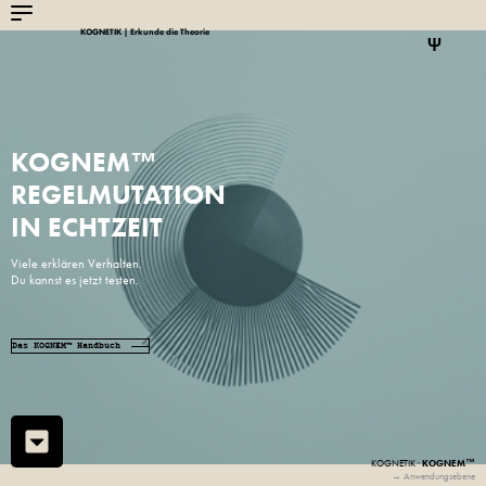
KOGNETIK | Erkunde die Theorie
Ψ
KOGNEM™
REGELMUTATION
IN ECHTZEIT
Viele erklären Verhalten.
Du kannst es jetzt testen.
Das KOGNEM™ Handbuch
KOGNEM™
KOGNETIK ·
→ Anwendungsebene