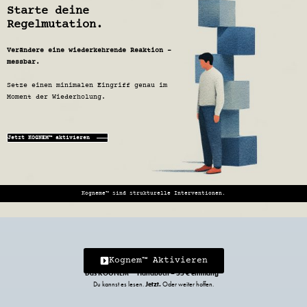
Starte deine
Regelmutation.
Verändere eine wiederkehrende Reaktion –
messbar.
Setze einen minimalen Eingriff genau im
Moment der Wiederholung.
Jetzt KOGNEM™ aktivieren
Kogneme™ sind strukturelle Interventionen.
Kognem™ Aktivieren
Das KOGNEM™ Handbuch – 55 € einmalig*
Jetzt.
Du kannst es lesen.
Oder weiter hoffen.