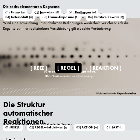
Die sechs elementaren Kogneme:
01)
Pause
(α)
→
02)
Inversion
(β)
→
03)
Skalierung
(γ)
→
04)
Index-Shift
(δ)
→
05)
Frame-Exposure
(ε)
→
06)
Iterative Rewrite
(η)
Wird eine Abweichung unter ähnlichen Bedingungen wiederholt, verschiebt sich die
Regel selbst. Nur replizierbare Verschiebung gilt als echte Veränderung.
[ REGEL ]
[ REIZ ]
→
→
[ REAKTION ]
Du folgst Regeln.
Du reagierst nicht auf Reize.
KOGNEME
verändern diese Reaktionsregel.
Reproduzierbar.
Nicht revolutionär.
Die Struktur
automatischer
Reaktionen.
Jede wiederkehrende Reaktion folgt einer festen Sequenz:
01)
REIZ
(R)
→
02)
REGEL wird aktiviert
(q)
→
03)
AKTION
(A)
→
04)
LAST
(L)