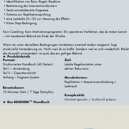
•Identifikation von Reiz–Regel–Reaktion
•Bestimmung des Interventionsfensters
•Sechs einsatzbereite Kogneme
•Schema zur Replikationsprüfung
•eine Lastskala (0–10) zur Messung des Effekts
•Klare Stop-Bedingung
Kein Coaching. Kein Motivationsprogramm. Ein operatives Verfahren, das du testen kannst
– mit messbarem Befund am Ende der Woche.
Wenn du unter denselben Bedingungen mindestens zweimal anders reagierst, liegt
strukturelle Veränderung vor. Nicht weil du es hoffst. Sondern weil es sich wiederholt. Bleibt
die Auswahl unverändert, ist auch das ein gültiger Befund.
Produktdetails
►
Format:
Ziel:
Strukturiertes Handbuch (40 Seiten):
Lokale Regelmutation unter
Teil I – Anwendung
aktiver Rekurrenz
Teil II – Operatorschicht
Anhang – Kognem-System
Messkriterien:
Replikation + Sequenzverschiebung +
Lasttrend
Einsatzdauer:
10 Minuten Start / 7 Tage Testzyklus
Komplexität:
Minimal operativ / strukturell präzise
Das KOGNEM™ Handbuch
►