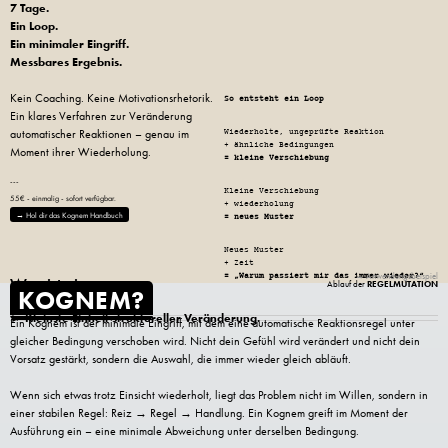
7 Tage.
Ein Loop.
Ein minimaler Eingriff.
Messbares Ergebnis.
Kein Coaching. Keine Motivationsrhetorik.
So entsteht ein Loop
Ein klares Verfahren zur Veränderung
Wiederholte, ungeprüfte Reaktion
automatischer Reaktionen – genau im
+ ähnliche Bedingungen
Moment ihrer Wiederholung.
= kleine Verschiebung
---
Kleine Verschiebung
55€ - einmalig - sofort verfügbar.
+ wiederholung
→ Hol dir das Kognem Handbuch
= neues Muster
Neues Muster
+ Zeit
= „Warum passiert mir das immer wieder?“
→ Anwendungsbeispiel
Was ist ein
REGELMUTATION
Ablauf der
KOGNEM?
Kleinste Einheit struktureller Veränderung.
►
Ein Kognem ist der minimale Eingriff, mit dem eine automatische Reaktionsregel unter
gleicher Bedingung verschoben wird. Nicht dein Gefühl wird verändert und nicht dein
Vorsatz gestärkt, sondern die Auswahl, die immer wieder gleich abläuft.
Wenn sich etwas trotz Einsicht wiederholt, liegt das Problem nicht im Willen, sondern in
einer stabilen Regel: Reiz → Regel → Handlung. Ein Kognem greift im Moment der
Ausführung ein – eine minimale Abweichung unter derselben Bedingung.