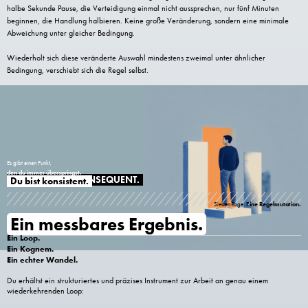
halbe Sekunde Pause, die Verteidigung einmal nicht aussprechen, nur fünf Minuten
beginnen, die Handlung halbieren. Keine große Veränderung, sondern eine minimale
Abweichung unter gleicher Bedingung.
Wiederholt sich diese veränderte Auswahl mindestens zweimal unter ähnlicher
Bedingung, verschiebt sich die Regel selbst.
Es gibt einen Punkt,
den du immer überspringst.
DU BIST NICHT KONSEQUENT.
Du bist konsistent.
Eine Regelmutation.
Sieben Tage.
7 Tage. Ein Loop.
Ein messbares Ergebnis.
Ein Loop.
Ein Kognem.
Ein echter Wandel.
Du erhältst ein strukturiertes und präzises Instrument zur Arbeit an genau einem
wiederkehrenden Loop: