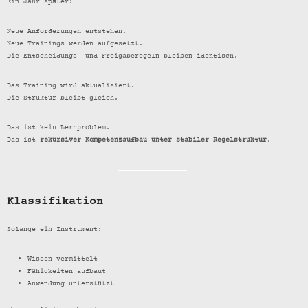
Ein Jahr später:
Neue Anforderungen entstehen.
Neue Trainings werden aufgesetzt.
Die Entscheidungs- und Freigaberegeln bleiben identisch.
Das Training wird aktualisiert.
Die Struktur bleibt gleich.
Das ist kein Lernproblem.
Das ist
rekursiver Kompetenzaufbau unter stabiler Regelstruktur
.
Klassifikation
Solange ein Instrument:
Wissen vermittelt
Fähigkeiten aufbaut
Anwendung unterstützt