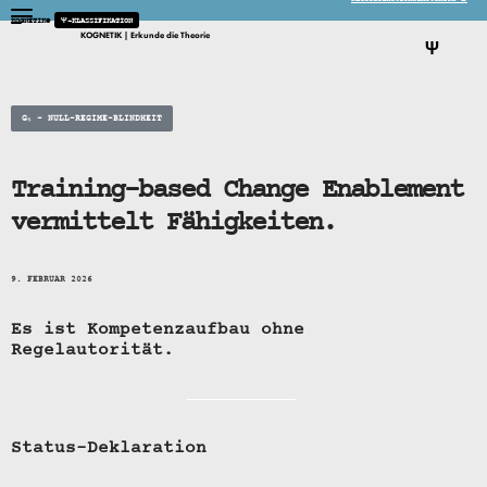
KOGNETIK®
Ψ-KLASSIFIKATION
KOGNETIK | Erkunde die Theorie
Ψ
G₅ – NULL-REGIME-BLINDHEIT
Training-based Change Enablement
vermittelt Fähigkeiten.
9. FEBRUAR 2026
Es ist Kompetenzaufbau ohne
Regelautorität.
Status-Deklaration