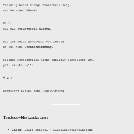
Training-based Change Enablement zeigt,
was Menschen
können
.
Nicht,
was sie
strukturell dürfen
.
Das ist keine Abwertung von Lernen.
Es ist eine
Grenzbestimmung
.
Solange Regelzugriff nicht explizit adressiert ist,
gilt strukturell:
Ψ = 0
Kompetenz bleibt ohne Regelwirkung.
Index-Metadaten
Index:
Drift-Spiegel · Klassifikationsinstanz