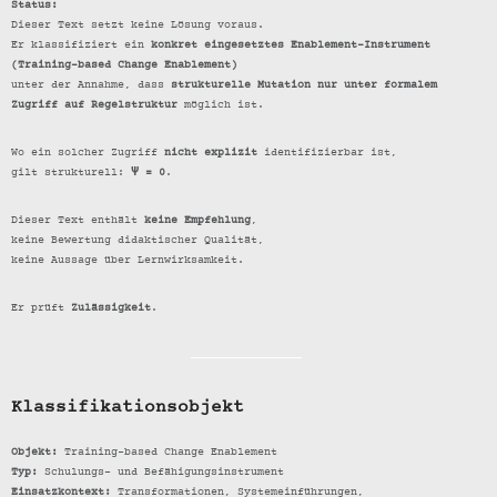
Status:
Dieser Text setzt keine Lösung voraus.
Er klassifiziert ein
konkret eingesetztes Enablement-Instrument
(Training-based Change Enablement)
unter der Annahme, dass
strukturelle Mutation nur unter formalem
Zugriff auf Regelstruktur
möglich ist.
Wo ein solcher Zugriff
nicht explizit
identifizierbar ist,
gilt strukturell:
Ψ = 0
.
Dieser Text enthält
keine Empfehlung
,
keine Bewertung didaktischer Qualität,
keine Aussage über Lernwirksamkeit.
Er prüft
Zulässigkeit
.
Klassifikationsobjekt
Objekt:
Training-based Change Enablement
Typ:
Schulungs- und Befähigungsinstrument
Einsatzkontext:
Transformationen, Systemeinführungen,