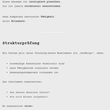
Diese Annahme ist
lernlogisch plausibel
.
Sie ist jedoch
strukturell unzureichend
.
Denn Kompetenz beschreibt
Fähigkeit
,
nicht
Erlaubnis
.
Strukturprüfung
Ein System gilt unter Training-based Enablement als „befähigt“, wenn:
notwendige Kenntnisse vermittelt sind
neue Fähigkeiten trainiert wurden
Anwendungskompetenz vorhanden ist
Das Instrument beantwortet:
Was müssen Menschen können?
Wie wird Wissen aufgebaut?
Es beantwortet
nicht
: