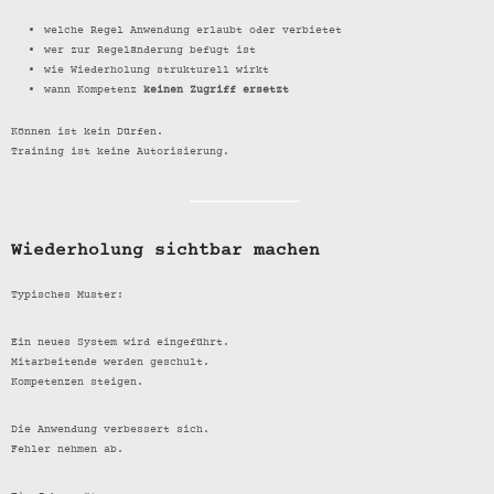
welche Regel Anwendung erlaubt oder verbietet
wer zur Regeländerung befugt ist
wie Wiederholung strukturell wirkt
wann Kompetenz
keinen Zugriff ersetzt
Können ist kein Dürfen.
Training ist keine Autorisierung.
Wiederholung sichtbar machen
Typisches Muster:
Ein neues System wird eingeführt.
Mitarbeitende werden geschult.
Kompetenzen steigen.
Die Anwendung verbessert sich.
Fehler nehmen ab.