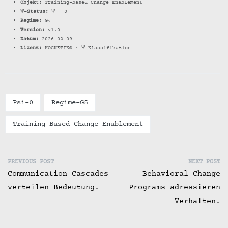
Objekt:
Training-based Change Enablement
Ψ-Status:
Ψ = 0
Regime:
G₅
Version:
v1.0
Datum:
2026-02-09
Lizenz:
KOGNETIK® · Ψ-Klassifikation
Psi-0
Regime-G5
Training-Based-Change-Enablement
PREVIOUS POST
NEXT POST
Communication Cascades
Behavioral Change
verteilen Bedeutung.
Programs adressieren
Verhalten.