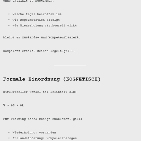
ohne explizit zu bestimmen,
welche Regel betroffen ist
wie Regelmutation erfolgt
wie Wiederholung strukturell wirkt
bleibt es
zustands- und kompetenzbasiert
.
Kompetenz ersetzt keinen Regelzugriff.
Formale Einordnung (KOGNETISCH)
Struktureller Wandel ist definiert als:
Ψ = ∂S / ∂R
Für Training-based Change Enablement gilt:
Wiederholung: vorhanden
Zustandsänderung: kompetenzbezogen