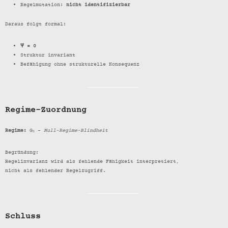
Regelmutation:
nicht identifizierbar
Daraus folgt formal:
Ψ = 0
Struktur invariant
Befähigung ohne strukturelle Konsequenz
Regime-Zuordnung
Regime:
G₅ –
Null-Regime-Blindheit
Begründung:
Regelinvarianz wird als fehlende Fähigkeit interpretiert,
nicht als fehlender Regelzugriff.
Schluss