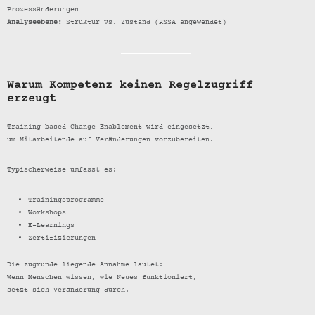
Prozessänderungen
Analyseebene:
Struktur vs. Zustand (RSSA angewendet)
Warum Kompetenz keinen Regelzugriff
erzeugt
Training-based Change Enablement wird eingesetzt,
um Mitarbeitende auf Veränderungen vorzubereiten.
Typischerweise umfasst es:
Trainingsprogramme
Workshops
E-Learnings
Zertifizierungen
Die zugrunde liegende Annahme lautet:
Wenn Menschen wissen, wie Neues funktioniert,
setzt sich Veränderung durch.