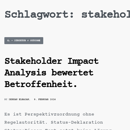
Skip
Schlagwort:
stakeho
to
content
Posted
G₂ – STRUKTUR ≠ OUTCOME
in
Stakeholder Impact
Analysis bewertet
Betroffenheit.
BY
SERKAN ELBASAN
9. FEBRUAR 2026
Es ist Perspektivzuordnung ohne
Regelautorität. Status-Deklaration