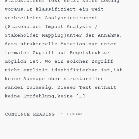
Status:Dieser Text setzt keine Lösung
voraus.Er klassifiziert ein weit
verbreitetes Analyseinstrument
(Stakeholder Impact Analysis /
Stakeholder Mapping)unter der Annahme,
dass strukturelle Mutation nur unter
formalem Zugriff auf Regelstruktur
möglich ist. Wo ein solcher Zugriff
nicht explizit identifizierbar ist,ist
keine Aussage über strukturellen
Wandel zulässig. Dieser Text enthält
keine Empfehlung,keine […]
CONTINUE READING
2 MIN READ
STAKEHOLDER
IMPACT
ANALYSIS