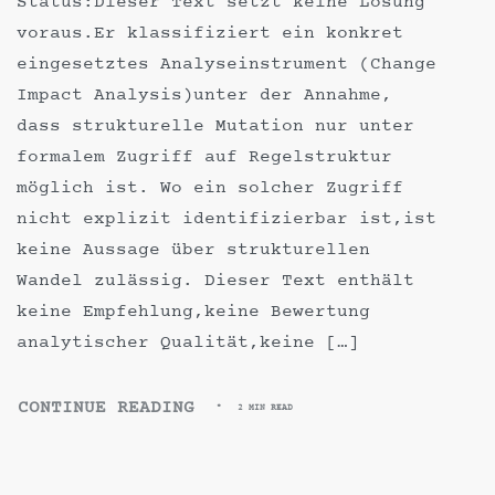
Status:Dieser Text setzt keine Lösung
voraus.Er klassifiziert ein konkret
eingesetztes Analyseinstrument (Change
Impact Analysis)unter der Annahme,
dass strukturelle Mutation nur unter
formalem Zugriff auf Regelstruktur
möglich ist. Wo ein solcher Zugriff
nicht explizit identifizierbar ist,ist
keine Aussage über strukturellen
Wandel zulässig. Dieser Text enthält
keine Empfehlung,keine Bewertung
analytischer Qualität,keine […]
CONTINUE READING
2 MIN READ
CHANGE
IMPACT
ANALYSIS