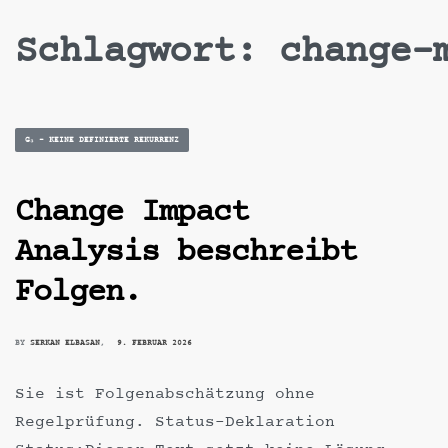
Skip
Schlagwort:
change-
to
content
Posted
G₃ – KEINE DEFINIERTE REKURRENZ
in
Change Impact
Analysis beschreibt
Folgen.
BY
SERKAN ELBASAN
9. FEBRUAR 2026
Sie ist Folgenabschätzung ohne
Regelprüfung. Status-Deklaration