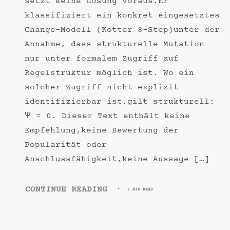
setzt keine Lösung voraus.Er
klassifiziert ein konkret eingesetztes
Change-Modell (Kotter 8-Step)unter der
Annahme, dass strukturelle Mutation
nur unter formalem Zugriff auf
Regelstruktur möglich ist. Wo ein
solcher Zugriff nicht explizit
identifizierbar ist,gilt strukturell:
Ψ = 0. Dieser Text enthält keine
Empfehlung,keine Bewertung der
Popularität oder
Anschlussfähigkeit,keine Aussage […]
CONTINUE READING
2 MIN READ
KOTTER
ORDNET
VERÄNDERUNG