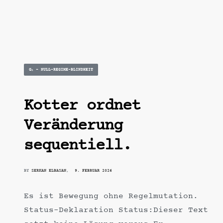
Posted
G₅ – NULL-REGIME-BLINDHEIT
in
Kotter ordnet
Veränderung
sequentiell.
BY
SERKAN ELBASAN
9. FEBRUAR 2026
Es ist Bewegung ohne Regelmutation.
Status-Deklaration Status:Dieser Text