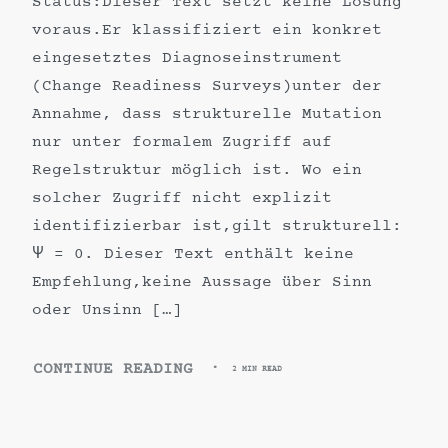
Status:Dieser Text setzt keine Lösung
voraus.Er klassifiziert ein konkret
eingesetztes Diagnoseinstrument
(Change Readiness Surveys)unter der
Annahme, dass strukturelle Mutation
nur unter formalem Zugriff auf
Regelstruktur möglich ist. Wo ein
solcher Zugriff nicht explizit
identifizierbar ist,gilt strukturell:
Ψ = 0. Dieser Text enthält keine
Empfehlung,keine Aussage über Sinn
oder Unsinn […]
CONTINUE READING
2 MIN READ
CHANGE
READINESS
SURVEYS