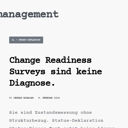
management
Posted
G₄ – PROXY-INFLATION
in
Change Readiness
Surveys sind keine
Diagnose.
BY
SERKAN ELBASAN
9. FEBRUAR 2026
Sie sind Zustandsmessung ohne
Strukturbezug. Status-Deklaration